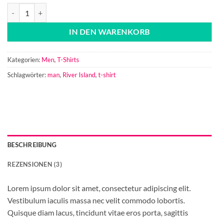
SS Crew California Sub River Island Menge
Alternative:
IN DEN WARENKORB
Kategorien:
Men
,
T-Shirts
Schlagwörter:
man
,
River Island
,
t-shirt
BESCHREIBUNG
REZENSIONEN (3)
Lorem ipsum dolor sit amet, consectetur adipiscing elit.
Vestibulum iaculis massa nec velit commodo lobortis.
Quisque diam lacus, tincidunt vitae eros porta, sagittis