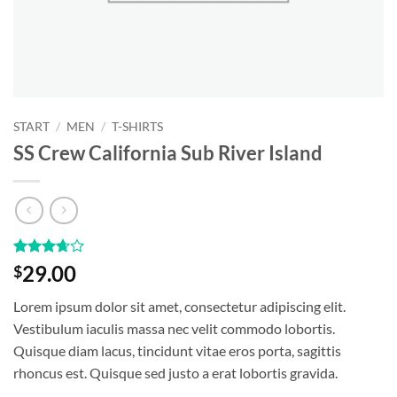
START
/
MEN
/
T-SHIRTS
SS Crew California Sub River Island
Bewertet
3
29.00
$
mit
3.67
von 5,
Lorem ipsum dolor sit amet, consectetur adipiscing elit.
basierend
auf
Vestibulum iaculis massa nec velit commodo lobortis.
Kundenbewertungen
Quisque diam lacus, tincidunt vitae eros porta, sagittis
rhoncus est. Quisque sed justo a erat lobortis gravida.