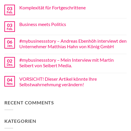
Komplexität für Fortgeschrittene
03
Feb.
Keine
Kommentare
zu
Business meets Politics
03
Komplexität
für
Feb.
Keine
Fortgeschrittene
Kommentare
zu
#mybusinessstory – Andreas Ebenhöh interviewt den
06
Business
meets
Jan.
Unternehmer Matthias Hahn von König GmbH
Politics
Keine
Kommentare
#mybusinessstory – Mein Interview mit Martin
02
zu
#mybusinessstory
Dez.
Seibert von Seibert Media.
–
Andreas
Keine
Ebenhöh
Kommentare
VORSICHT! Dieser Artikel könnte Ihre
04
interviewt
zu
den
#mybusinessstory
Nov.
Selbstwahrnehmung verändern!
Unternehmer
–
Matthias
Mein
Keine
Hahn
Interview
Kommentare
von
mit
zu
RECENT COMMENTS
König
Martin
VORSICHT!
GmbH
Seibert
Dieser
von
Artikel
Seibert
könnte
Media.
Ihre
KATEGORIEN
Selbstwahrnehmung
verändern!