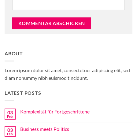
Alternative:
ABOUT
Lorem ipsum dolor sit amet, consectetuer adipiscing elit, sed
diam nonummy nibh euismod tincidunt.
LATEST POSTS
Komplexität für Fortgeschrittene
03
Feb.
Keine
Kommentare
zu
Business meets Politics
03
Komplexität
für
Feb.
Keine