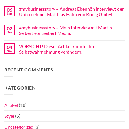
Fortgeschrittene
Kommentare
zu
#mybusinessstory – Andreas Ebenhöh interviewt den
06
Business
meets
Jan.
Unternehmer Matthias Hahn von König GmbH
Politics
Keine
Kommentare
#mybusinessstory – Mein Interview mit Martin
02
zu
#mybusinessstory
Dez.
Seibert von Seibert Media.
–
Andreas
Keine
Ebenhöh
Kommentare
VORSICHT! Dieser Artikel könnte Ihre
04
interviewt
zu
den
#mybusinessstory
Nov.
Selbstwahrnehmung verändern!
Unternehmer
–
Matthias
Mein
Keine
Hahn
Interview
Kommentare
von
mit
zu
RECENT COMMENTS
König
Martin
VORSICHT!
GmbH
Seibert
Dieser
von
Artikel
Seibert
könnte
Media.
Ihre
KATEGORIEN
Selbstwahrnehmung
verändern!
Artikel
(18)
Style
(5)
Uncategorized
(3)