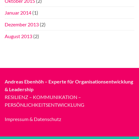
Oktober 2015
(2)
Januar 2014
(1)
Dezember 2013
(2)
August 2013
(2)
Andreas Ebenhöh – Experte für Organisationsentwicklung
& Leadership
RESILIENZ – KOMMUNIKATION –
PERSÖNLICHKEITSENTWICKLUNG
Impressum & Datenschutz