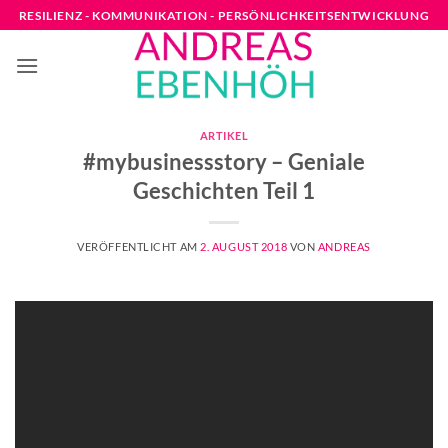
Zum
RESILIENZ - KOMMUNIKATION - PERSÖNLICHKEITSENTWICKLUNG
Inhalt
springen
ARTIKEL
#mybusinessstory – Geniale
Geschichten Teil 1
VERÖFFENTLICHT AM
2. AUGUST 2018
VON
ANDREAS